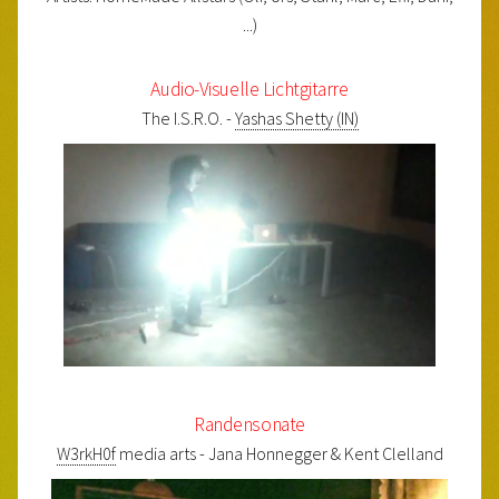
...)
Audio-Visuelle Lichtgitarre
The I.S.R.O. -
Yashas Shetty (IN)
Randensonate
W3rkH0f
media arts - Jana Honnegger & Kent Clelland