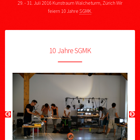
29. - 31. Juli 2016
Kunstraum Walcheturm, Zürich
Wir
feiern 10 Jahre
SGMK
.
10 Jahre SGMK