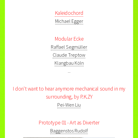
Kaleidochord
Michael Egger
Modular Ecke
Raffael Segmüller
Claude Treptow
Klangbau Köln
...
I don't want to hear anymore mechanical sound in my
surrounding, by P.K.ZY
Pei-Wen Liu
Prototype 01 - Art as Diverter
Baggenstos Rudolf