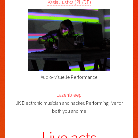
Kasia Justka (PL/DE)
Audio- visuelle Performance
Lazenbleep
UK Electronic musician and hacker. Performing live for
both you and me
Live acts